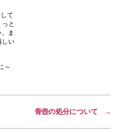
管して
ょっと
い。ま
越しい
に～
骨壺の処分について
→