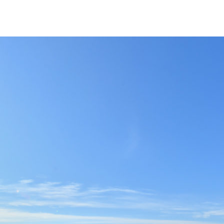
稿
稿
者
日