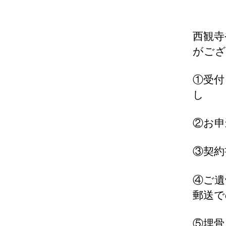
西観寺
がござ
①受付
し 
②お申
③契約
④ご遺
郵送で
⑤埋骨