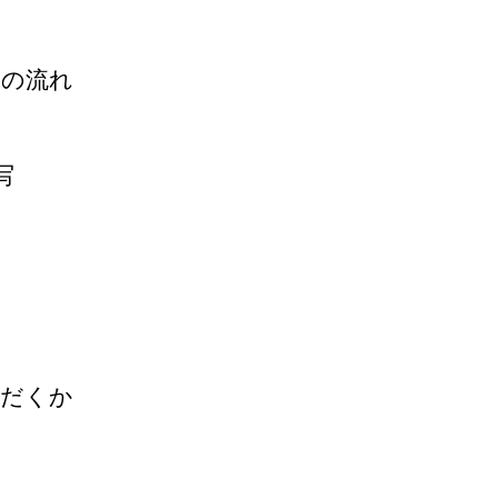
連の流れ
写
ただくか