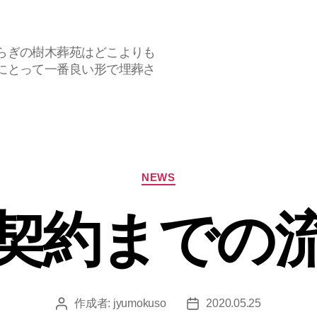
らぎの樹木葬苑はどこよりも
にとって一番良い形で埋葬さ
カ
NEWS
テ
ゴ
リ
契約までの
ー
作成者:
jyumokuso
2020.05.25
投
投