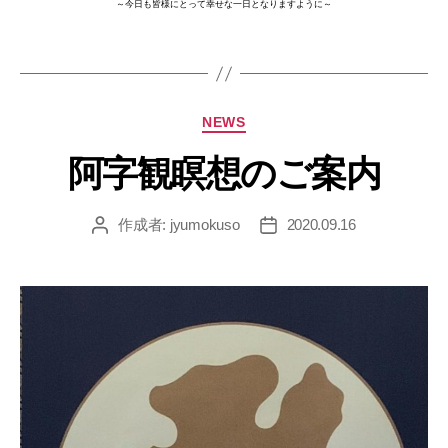
～今日も皆様にとって幸せな一日となりますように～
カ
NEWS
テ
ゴ
リ
ー
阿字観瞑想のご案内
作成者:
jyumokuso
2020.09.16
投
投
稿
稿
者
日