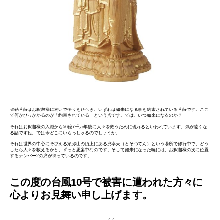
弥勒菩薩はお釈迦様に次いで悟りをひらき、いずれは如来になる事を約束されている菩薩です。ここ
で何かひっかかるのが「約束されている」という点です。では、いつ如来になるのか？
それはお釈迦様の入滅から56億7千万年後に人々を救うために現れるといわれています。気が遠くな
る話ですね。では今どこにいらっしゃるのでしょうか。
それは世界の中心にそびえる須弥山の頂上にある兜率天（とそつてん）という場所で修行中で、どう
したら人々を救えるかと、ずっと思案中なのです。そして如来になった暁には、お釈迦様の次に位置
するナンバー2の席が待っているのです。
この度の台風10号で被害に遭われた方々に
心よりお見舞い申し上げます。