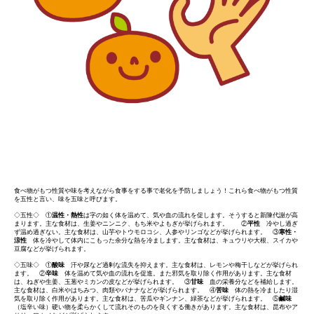
食べ物がもつ性質や味を考えながら食事をする事で老化を予防しましょう！これら食べ物がもつ性質
を五性と言い、味を五味と呼びます。
◇五性◇ ①
温性・熱性
は字の如く体を温めて、気や血の流れを促します。そうすると新陳代謝が高
まります。主な食材は、生姜やニンニク、もち米やよもぎが挙げられます。 ②
平性
冷やし過ぎ
ず温め過ぎない。主な食材は、山芋やトウモロコシ、人参やリンゴなどが挙げられます。 ③
寒性・
涼性
体を冷やして体内にこもった余分な熱を冷まします。主な食材は、キュウリや大根、スイカや
豆腐などが挙げられます。
◇五味◇ ①
酸味
汗や尿など過剰な流失を抑えます。主な食材は、レモンや梅干しなどが挙げられ
ます。 ②
辛味
体を温めて気や血の流れを促進。また邪気を取り除く作用があります。主な食材
は、ねぎや生姜、玉葱やミカンの皮などが挙げられます。 ③
甘味
血の栄養分などを補給します。
主な食材は、白米やはちみつ、肉類やバナナなどが挙げられます。 ④
苦味
体の熱を冷ましたり湿
気を取り除く作用があります。主な食材は、苦瓜やギンナン、緑茶などが挙げられます。 ⑤
鹹味
（塩辛い味）硬い物を柔らかくして流れそのものを良くする働きがあります。主な食材は、昆布やア