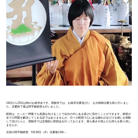
19日から25日は秋のお彼岸会です。西観寺では、お彼岸法要並びに お大師様法要を執り行いまし
た。法要終了後は阿字観瞑想も行いました。
瞑想は、たった一呼吸でも意識を向けることで自分の中にある喜びに気付くことができます。瞑想が
全ての問題を解決してくれる訳ではありませんが、日々の瞑想で心にある縺れがほどける感じを体験
して頂けたらと、西観寺では定期的に瞑想会を行っております。落ち着きや澄んだ心持ちを取り戻し
ませんか。
次回の阿字観瞑想 9月28日（月）法要後11時～