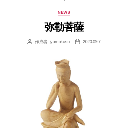
カ
NEWS
テ
ゴ
リ
ー
弥勒菩薩
作成者:
jyumokuso
2020.09.7
投
投
稿
稿
者
日