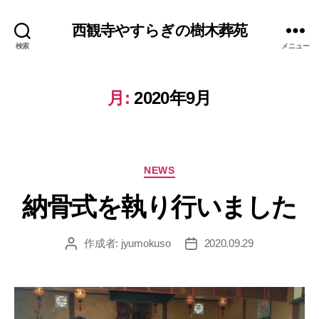
西観寺やすらぎの樹木葬苑
検索
メニュー
月:
2020年9月
カ
NEWS
テ
ゴ
リ
ー
納骨式を執り行いました
作成者:
jyumokuso
2020.09.29
投
投
稿
稿
者
日