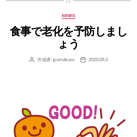
カ
NEWS
テ
ゴ
リ
ー
食事で老化を予防しまし
ょう
作成者:
jyumokuso
2020.09.3
投
投
稿
稿
者
日