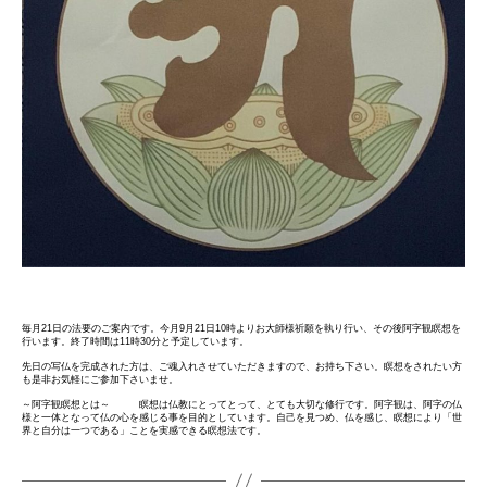
毎月21日の法要のご案内です。今月9月21日10時よりお大師様祈願を執り行い、その後阿字観瞑想を
行います。終了時間は11時30分と予定しています。
先日の写仏を完成された方は、ご魂入れさせていただきますので、お持ち下さい。瞑想をされたい方
も是非お気軽にご参加下さいませ。
～阿字観瞑想とは～ 瞑想は仏教にとってとって、とても大切な修行です。阿字観は、阿字の仏
様と一体となって仏の心を感じる事を目的としています。自己を見つめ、仏を感じ、瞑想により「世
界と自分は一つである」ことを実感できる瞑想法です。