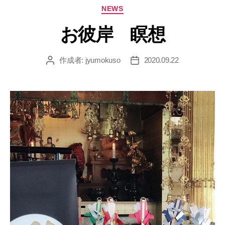
カ
NEWS
テ
ゴ
リ
ー
お彼岸 瞑想
作成者:
jyumokuso
2020.09.22
投
投
稿
稿
者
日