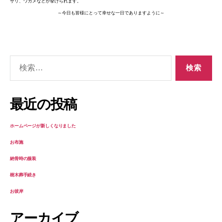
サリ、ワカメなどが挙げられます。
～今日も皆様にとって幸せな一日でありますように～
検
索
対
象:
最近の投稿
ホームページが新しくなりました
お布施
納骨時の服装
樹木葬手続き
お彼岸
アーカイブ