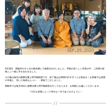
9月28日 西観寺やすらぎの樹木葬にて納骨式を行いました。早朝の清々しい空気の中、ご列席の皆
様とご一緒に手を合わせました。
その後は毎月の護摩法要と阿字観瞑想です。終了後はお時間の許す方々とお茶会を！お茶菓子は虎屋
の羊羹と、頂いた海老せんべい・・美味でございました。
西観寺では毎月28日に護摩法要と阿字観瞑想を行っております。お気軽にお越しくださいませ。
～今日も皆様にとって幸せな一日でありますように～