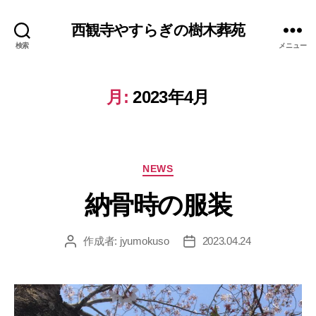
西観寺やすらぎの樹木葬苑
検索
メニュー
月:
2023年4月
カ
NEWS
テ
ゴ
リ
ー
納骨時の服装
作成者:
jyumokuso
2023.04.24
投
投
稿
稿
者
日