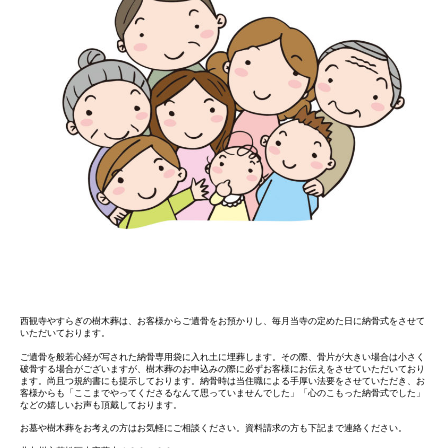
西観寺やすらぎの樹木葬は、お客様からご遺骨をお預かりし、毎月当寺の定めた日に納骨式をさせて
いただいております。
ご遺骨を般若心経が写された納骨専用袋に入れ土に埋葬します。その際、骨片が大きい場合は小さく
破骨する場合がございますが、樹木葬のお申込みの際に必ずお客様にお伝えをさせていただいており
ます。尚且つ規約書にも提示しております。納骨時は当住職による手厚い法要をさせていただき、お
客様からも「ここまでやってくださるなんて思っていませんでした」「心のこもった納骨式でした」
などの嬉しいお声も頂戴しております。
お墓や樹木葬をお考えの方はお気軽にご相談ください。資料請求の方も下記まで連絡ください。