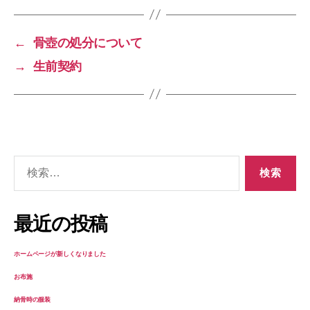
←
骨壺の処分について
→
生前契約
検
索
対
象:
最近の投稿
ホームページが新しくなりました
お布施
納骨時の服装