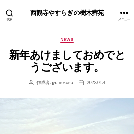
西観寺やすらぎの樹木葬苑
検索
メニュー
カ
NEWS
テ
ゴ
リ
ー
新年あけましておめでと
うございます。
作成者:
jyumokuso
2022.01.4
投
投
稿
稿
者
日