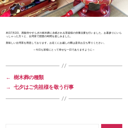
本日7月2日、西観寺やすらぎの樹木葬に永眠される菩提様の供養法要を行いました。お墓参りにいら
っしゃった方々と、台湾茶で団欒の時間を楽しみました。
美味しい台湾茶を用意しております。お近くにお越しの際は是非お立ち寄りください。
～今日も皆様にとって幸せな一日でありますように～
←
樹木葬の種類
→
七夕はご先祖様を敬う行事
検