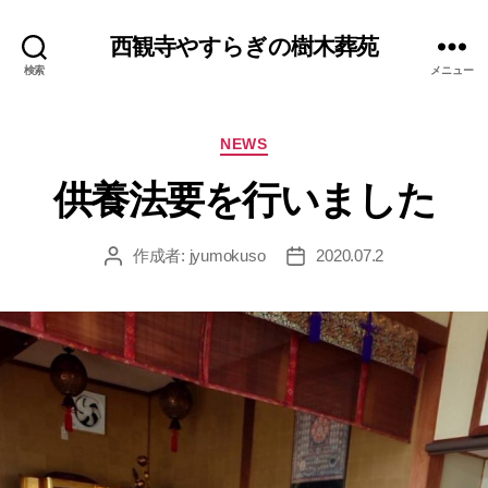
西観寺やすらぎの樹木葬苑
検索
メニュー
カ
NEWS
テ
ゴ
リ
ー
供養法要を行いました
作成者:
jyumokuso
2020.07.2
投
投
稿
稿
者
日