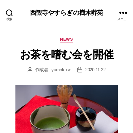
西観寺やすらぎの樹木葬苑
検索
メニュー
カ
NEWS
テ
ゴ
リ
ー
お茶を嗜む会を開催
作成者:
jyumokuso
2020.11.22
投
投
稿
稿
者
日