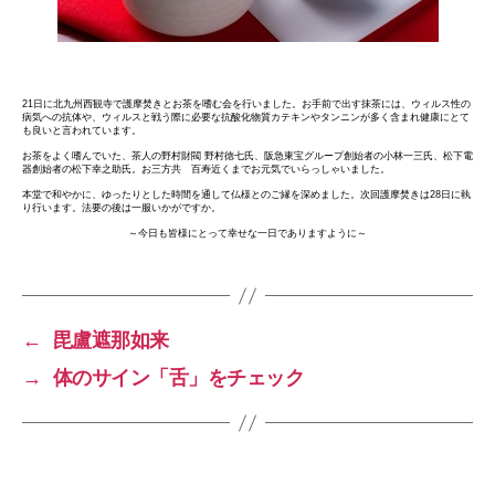
21日に北九州西観寺で護摩焚きとお茶を嗜む会を行いました。お手前で出す抹茶には、ウィルス性の
病気への抗体や、ウィルスと戦う際に必要な抗酸化物質カテキンやタンニンが多く含まれ健康にとて
も良いと言われています。
お茶をよく嗜んでいた、茶人の野村財閥 野村徳七氏、阪急東宝グループ創始者の小林一三氏、松下電
器創始者の松下幸之助氏。お三方共 百寿近くまでお元気でいらっしゃいました。
本堂で和やかに、ゆったりとした時間を通して仏様とのご縁を深めました。次回護摩焚きは28日に執
り行います。法要の後は一服いかがですか。
～今日も皆様にとって幸せな一日でありますように～
←
毘盧遮那如来
→
体のサイン「舌」をチェック