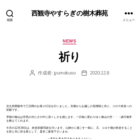
西観寺やすらぎの樹木葬苑
検索
メニュー
カ
NEWS
テ
ゴ
リ
ー
祈り
作成者:
jyumokuso
2020.12.8
投
投
稿
稿
者
日
北九州西観寺で三日間のお篭り行法を行いました。京都からお越しの尼僧様と共に、コロナ終息への
祈願です。
早朝の御山は空気の冷たさの中に清々しさを感じます。一日毎に変わりゆく御山の空・・・諸行無常
を教えてくれます。
今月の12月28日は、終息祈願写経を行います。心静かに過ごす一助に、又、コロナ禍が終息すること
を皆と共に祈る形として、是非ご参加下さいませ。
～本日も良き日でありますように～